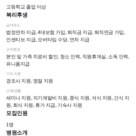
- 경조사비 지급
고등학교
졸업 이상
- 본인 및 직계 가족 치과 진료비 할인(성인진료 층도 있어서 성
복리후생
인진료도 가능)
급여제도
- 세미나비 및 교육비 지원
법정연차 지급, 4대보험 가입, 퇴직금 지급, 퇴직연금 가입,
- 유니폼, 명찰 지급
인센티브 지급, 오버타임 수당, 연차 지급
- 1인 1 개인 락커 지급
근무환경
- 직원 휴게실 구비(온돌), 식사공간 따로 구비(세미나실)
본인 및 가족 치료비 할인, 청소 인력, 직원휴게실, 소독 인력,
유니폼지급
■ 급여
기타 지원
- 면접시 협의
경조사 지원, 명절 지원
(희망급여 기재해주셔도 됩니다.)
교육/생활
세미나 지원, 자기계발비 지원, 중식 지원, 석식 지원, 간식 지
■ 지원방법
원, 회식 지원, 휴가 지급, 기숙사 지원
치크루팅 온라인 지원
모집인원
1
명
■ 병원위치
병원소개
서울특별시 동대문구 장한로 137, 4층 5층 (소성빌딩)