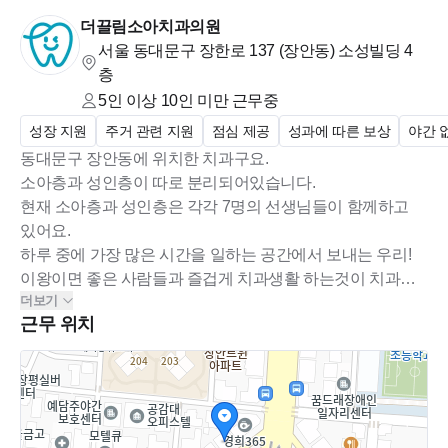
(지하철 : 5호선 장한평역 2번 출구에서 700m)
더끌림소아치과의원
서울 동대문구 장한로 137 (장안동)
소성빌딩 4
층
5인 이상 10인 미만
근무중
성장 지원
주거 관련 지원
점심 제공
성과에 따른 보상
야간 
동대문구 장안동에 위치한 치과구요.
소아층과 성인층이 따로 분리되어있습니다.
현재 소아층과 성인층은 각각 7명의 선생님들이 함께하고
있어요.
하루 중에 가장 많은 시간을 일하는 공간에서 보내는 우리!
이왕이면 좋은 사람들과 즐겁게 치과생활 하는것이 치과운
더보기
근무 위치