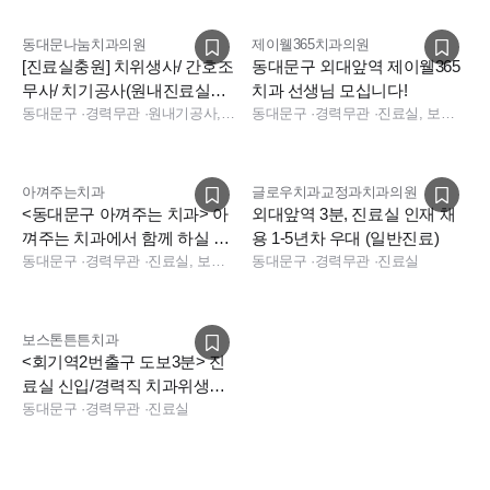
동대문나눔치과의원
제이웰365치과의원
[진료실충원] 치위생사/ 간호조
동대문구 외대앞역 제이웰365
무사/ 치기공사(원내진료실근
치과 선생님 모십니다!
무)/주5일/ 나이무관
동대문구
·
경력무관
·
원내기공사, 진료실, 진료실
동대문구
·
경력무관
·
진료실, 보험청구, 상담, 실장, 수술실, 진료실
아껴주는치과
글로우치과교정과치과의원
<동대문구 아껴주는 치과> 아
외대앞역 3분, 진료실 인재 채
껴주는 치과에서 함께 하실 치
용 1-5년차 우대 (일반진료)
위생사 선생님 모집합니다
동대문구
·
경력무관
·
진료실, 보험청구
동대문구
·
경력무관
·
진료실
보스톤튼튼치과
<회기역2번출구 도보3분> 진
료실 신입/경력직 치과위생사
구인합니다.
동대문구
·
경력무관
·
진료실