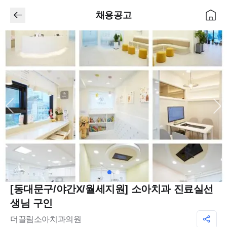
채용공고
[동대문구/야간X/월세지원] 소아치과 진료실선
생님 구인
더끌림소아치과의원