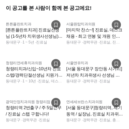
이 공고를 본 사람이 함께 본 공고에요!
튼튼플란트치과
서울원탑치과의원
[튼튼플란트치과] 진료실선생
[마지막 찬스~!] 진료실, 데스크
님 (1-5년차 치위생사선생님)구
채용 - 최고 연봉 및 개원 인센
인합니다.
동대문구
·
1 ~ 5년
·
진료실
티브 최대 100만원!
동대문구
·
경력무관
·
진료실, 진료팀장, 데스크, 보험청구, 상담, 실장, 데스크, 보험청구, 데스크, 상담, 전화응대(CS), 보험청구, 실장
청량리연세휴치과의원
서울앤유치과
청량리치과/신입~10년차 진료
[서울 동대문구 장안동 사거리]
스텝/경력단절선생님 지원가능
저년차 치과위생사 선생님 구
[연세휴치과 청량리]
동대문구
·
1 ~ 10년
·
진료실, 데스크, 상담
인합니다.
동대문구
·
경력무관
·
진료실
광덕안정치과의원 청량리점
연세세브란스치과의원
청량리역 2번출구 / 주 5일근무
[서울 동대문구]청량리역, 제기
/ 진료실 스텝 구합니다!
동역 / 실장님, 진료실 치과위생
동대문구
·
경력무관
·
진료실
사 함께하실 선생님 모십니다
동대문구
·
경력무관
·
진료실, 총괄실장, 실장, 데스크, 보험청구, 상담