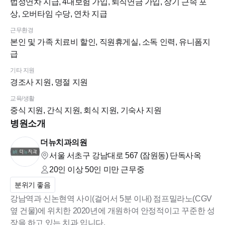
법정연차 지급, 4대보험 가입, 퇴직연금 가입, 장기 근속 포
상, 오버타임 수당, 연차 지급
근무환경
본인 및 가족 치료비 할인, 직원휴게실, 소독 인력, 유니폼지
급
기타 지원
경조사 지원, 명절 지원
교육/생활
중식 지원, 간식 지원, 회식 지원, 기숙사 지원
병원소개
더뉴치과의원
서울 서초구 강남대로 567 (잠원동)
단독사옥
20인 이상 50인 미만
근무중
분위기 좋음
강남역과 신논현역 사이(걸어서 5분 이내) 점프밀라노(CGV
옆 건물)에 위치한 2020년에 개원하여 안정적이고 꾸준한 성
장을 하고 있는 치과 입니다.