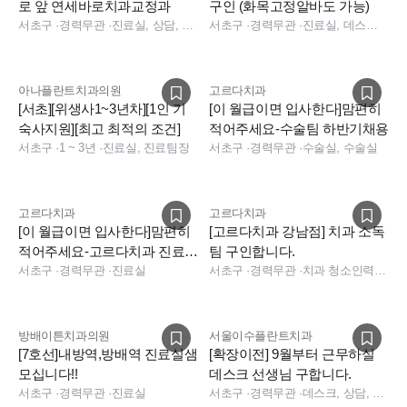
로 앞 연세바로치과교정과
구인 (화목고정알바도 가능)
서초구
·
경력무관
·
진료실, 상담, 실장, 총괄실장, 경영지원
서초구
·
경력무관
·
진료실, 데스크, 보험청구, 상담, 진료실
아나플란트치과의원
고르다치과
[서초][위생사1~3년차][1인 기
[이 월급이면 입사한다]맘편히
숙사지원][최고 최적의 조건]
적어주세요-수술팀 하반기채용
서초구
·
1 ~ 3년
·
진료실, 진료팀장
서초구
·
경력무관
·
수술실, 수술실
고르다치과
고르다치과
[이 월급이면 입사한다]맘편히
[고르다치과 강남점] 치과 소독
적어주세요-고르다치과 진료팀
팀 구인합니다.
부팀장/스텝 하반기채용
서초구
·
경력무관
·
진료실
서초구
·
경력무관
·
치과 청소인력, 소독실
방배이튼치과의원
서울이수플란트치과
[7호선]내방역,방배역 진료실샘
[확장이전] 9월부터 근무하실
모십니다!!
데스크 선생님 구합니다.
서초구
·
경력무관
·
진료실
서초구
·
경력무관
·
데스크, 상담, 데스크, 상담, 전화응대(CS)