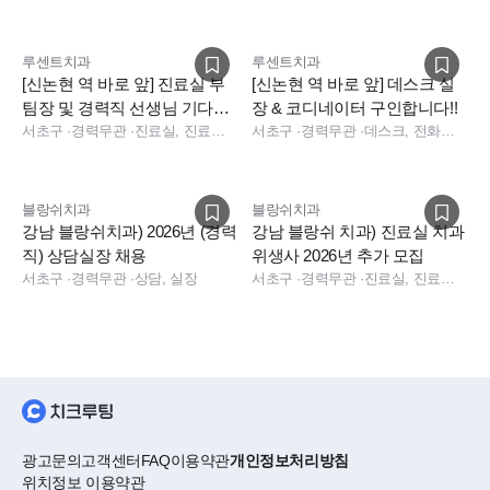
루센트치과
루센트치과
[신논현 역 바로 앞] 진료실 부
[신논현 역 바로 앞] 데스크 실
팀장 및 경력직 선생님 기다립
장 & 코디네이터 구인합니다!!
니다.
서초구
·
경력무관
·
진료실, 진료팀장
서초구
·
경력무관
·
데스크, 전화응대(CS)
블랑쉬치과
블랑쉬치과
강남 블랑쉬치과) 2026년 (경력
강남 블랑쉬 치과) 진료실 치과
직) 상담실장 채용
위생사 2026년 추가 모집
서초구
·
경력무관
·
상담, 실장
서초구
·
경력무관
·
진료실, 진료팀장
광고문의
고객센터
FAQ
이용약관
개인정보처리방침
위치정보 이용약관