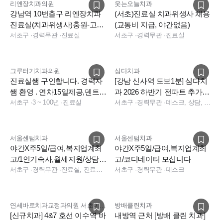
리엔장치과의원
웃는오늘치과
강남역 10번출구 리엔장치과
(서초)진료실 치과위생사 채용
진료실(치과위생사)충원-고연
(교통비 지급, 야간없음)
차우대(기숙사 지원)
서초구
·
경력무관
·
진료실
서초구
·
경력무관
·
진료실
그루터기치과의원
심다치과
진료실쌤 구인합니다. 경력자
[강남 신사역 도보1분] 심다치
쌤 환영 . 연차15일제공,덴트웹
과 2026 하반기 전파트 추가채
사용
서초구
·
3 ~ 100년
·
진료실
용(법정연차,기숙사비 지원)
서초구
·
경력무관
·
데스크, 상담, 실장, 진료실, 진료팀장, 보험청구, 데스크, 상담, 실장, 보험청구, 데스크, 상담, 전화응대(CS), 보험청구, 실장
서울센텀치과
서울센텀치과
야간X주5일/급여,복지업계최
야간X주5일/급여,복지업계최
고/1인기숙사,월세지원/상담실
고/코디네이터 모십니다
장님,데스크,진료실 모십니다
서초구
·
경력무관
·
진료실, 진료팀장, 상담, 데스크, 상담, 데스크
서초구
·
경력무관
·
데스크
연세바로치과교정과의원 서초이수점
방배클린치과
[신규치과] 4&7 호선 이수역 바
내방역 근처 [방배 클린 치과]