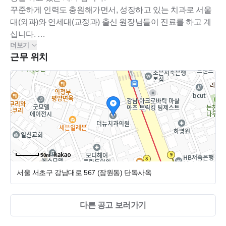
꾸준하게 인력도 충원해가면서, 성장하고 있는 치과로 서울
대(외과)와 연세대(교정과) 출신 원장님들이 진료를 하고 계
십니다.
더보기
근무 위치
전체적으로 분위기는 차분하고 수평적인 분위기이며, 원장
님들 모두가 고압적이거나, 권위적인거 자체를 싫어하시다
보니 말랑말랑한 분위기의 병원입니다.
* 구성원 수 : 30명
* 구성원 : 외과 원장님 2명 / 교정과 원장님 1명 / 기공실 2명 /
실장님 1명 / 데스크 3명 / 소독직원 1명 / 미화 여사님 1명 / 경
영지원실 4명 / 치과위생사 12명
50m
서울 서초구 강남대로 567 (잠원동)
단독사옥
다른 공고 보러가기