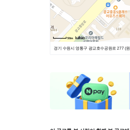
❤️❤️❤️ 공휴일 있는 주에
⛱️ 여름 휴가
● 모집 분야 ●
- 정규직
50m
- 치과위생사
- 경력직
3년차 이상 선생님
경기 수원시 영통구 광교호수공원로 277 (
- 같이 성장하며 치과를 발전시켜주실 밝
● 급여 ●
- 협의 후 결정
- 퇴직금 지원 (퇴직연금가입)
- 수습기간 100% 급여 지급 및 주 5일 근무
- 점심, 야간, 토요일 식대 지원 (치과 상
녁이나 토요일에 맛있는 음식 배달 시켜먹습
- 오버타임 수당 지급