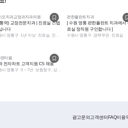
요!
미오치과교정과치과의원
편한플란트치과
 따른 연차증가)
영통역) 교정전문치과 | 진료실 스텝
[ 수원 영통 편한플란트 치과에서
십니다
료실 정직원 구인합니다 ]
원시 영통구
·
1년 이상
·
진료실, 진료실, 데스크
수원시 영통구
·
경력무관
·
진료실
주)덴티움
과 전자차트 고객지원 CS 채용
원시 영통구
·
3 ~ 7년
·
보험청구, 상담, 경영지원, 사무직, 치과 보험청구, 치과 상담
척해주시고, 너무 좋으세요~♥)
인 50% 진료비 할인)
!)
음이시더라도 금방 적응하실수 있습니다!)
광고문의
고객센터
FAQ
이용