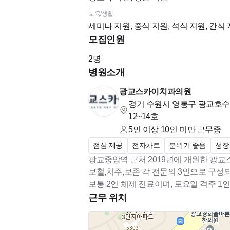
교육/생활
세미나 지원, 중식 지원, 석식 지원, 간식 
모집인원
2
명
병원소개
광교스카이치과의원
경기 수원시 영통구 광교호수공
12~14호
5인 이상 10인 미만
근무중
점심 제공
전자차트
분위기 좋음
성장
광교중앙역 근처 2019년에 개원한 광
보철,치주,보존 각 전문의 3인으로 구
보통 2인 체제 진료이며, 토요일 격주 1
근무 위치