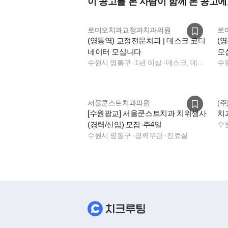
이 공고를 본 사람이 함께 본 공고에
● 복리후생 ●
- 4대 보험 전액 지원
로미오치과교정과치과의원
로
- 공휴일 휴무 , 법정연차지급 (근속 년수에
(영통역) 교정전문치과 | 데스크 코디
(
- 근속 보상 제도 (♥연차 및 여행경비지원♥)
네이터 모십니다
모
- 명절 상여금 지급
수원시 영통구
·
1년 이상
·
데스크, 데스크, 데스크
수
- 생일케이크 축하금 지급
- 경조사비 지원
- 외부 교육 및 세미나비 지원
서울쿤스트치과의원
(
[수원광교] 서울쿤스트치과 치위생사
치
- 유니폼 및 근무화 지급
(경력/신입) 모집-주4일
수
- 청소 여사님 계심 (여사님께서 알아서 척
수원시 영통구
·
경력무관
·
진료실
- 직원/가족/지인 진료비 할인 혜택 (직원 본
- 간식 제공(월마다 먹고 싶은 간식 직접 주문
- 보조스툴, 집진기 있음
- 주차 지원
- 전자챠트 사용 (원클릭사용, 원클릭 처
● 치과위치 ●