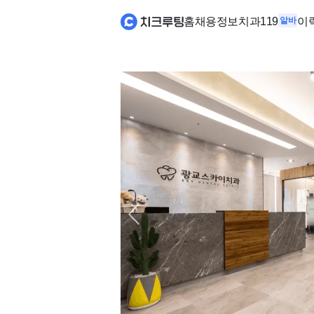
홈
채용정보
치과119
알바
이