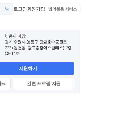
로그인
회원가입
병의원용 서비스
채용시 마감
경기 수원시 영통구 광교호수공원로
277 (원천동, 광교중흥에스클래스)
2층
12~14호
지원하기
마크
간편
프로필
지원