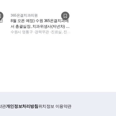
365온결치과의원
 진
8월 오픈 예정) 수원 365온결치과에
서 총괄실장, 치과위생사(저년차) 구
인합니다.
수원시 영통구
·
경력무관
·
진료실, 진료팀장, 보험청구, 상담, 실장, 총괄실장, 데스크
약관
개인정보처리방침
위치정보 이용약관