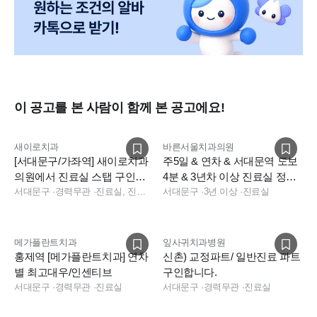
이 공고를 본 사람이 함께 본 공고에요!
새이로치과
바른서울치과의원
[서대문구/가좌역] 새이로치과
주5일 & 연차 & 서대문역 도보
의원에서 진료실 스탭 구인합
4분 & 3년차 이상 진료실 정규
니다
서대문구
·
경력무관
·
진료실, 진료실
직 선생님모십니다.
서대문구
·
3년 이상
·
진료실
메가플란트치과
잎사귀치과병원
홍제역 [메가플란트치과] 연차
신촌) 교정파트/ 일반진료 파트
별 최고대우/인센티브
구인합니다.
서대문구
·
경력무관
·
진료실
서대문구
·
경력무관
·
진료실