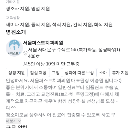
기타 지원
경조사 지원, 명절 지원
교육/생활
세미나 지원, 중식 지원, 석식 지원, 간식 지원, 회식 지원
병원소개
서울퍼스트치과의원
서울 서대문구 수색로 56 (북가좌동, 성공타워1)
406호
5인 이상 10인 미만
근무중
성장 지원
점심 제공
교정
성과에 따른 보상
소아
휴가 지
안녕하세요. 서울퍼스트치과의원 대표원장 이승원 입니다 :)
좋은 분위기에서 소통하며 일반진료부터 임플란트 수술 및
틀니 치료, 그리고 교정진료(브라켓, 투명교정)에 대해서 체
계적으로 차근차근 배우며 함께 성장하실 선생님을 모십니
다 ^^
청소이모님 상주하시어 진료에 집중할 수 있도록 하고 구성
더보기
원들 서로 존중하고 편안한 환경을 만들기 위해서 항상 노력
근무 위치