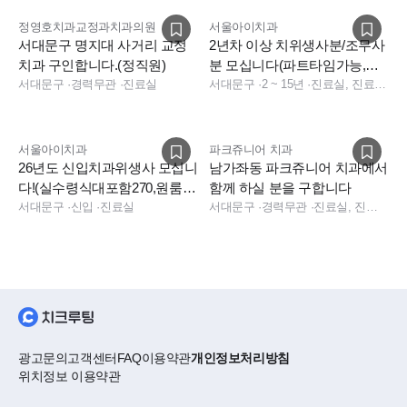
정영호치과교정과치과의원
서울아이치과
서대문구 명지대 사거리 교정
2년차 이상 치위생사분/조무사
치과 구인합니다.(정직원)
분 모십니다(파트타임가능,야
서대문구
·
경력무관
·
진료실
간없음,기숙사무료제공, 소치
서대문구
·
2 ~ 15년
·
진료실, 진료팀장
우대)
서울아이치과
파크쥬니어 치과
26년도 신입치과위생사 모십니
남가좌동 파크쥬니어 치과에서
다!(실수령식대포함270,원룸제
함께 하실 분을 구합니다
공,야간없음,경력직가능)
서대문구
·
신입
·
진료실
서대문구
·
경력무관
·
진료실, 진료실
광고문의
고객센터
FAQ
이용약관
개인정보처리방침
위치정보 이용약관