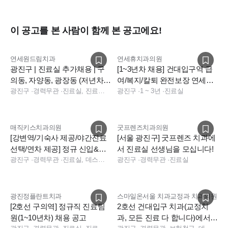
이 공고를 본 사람이 함께 본 공고에요!
연세원드림치과
연세휴치과의원
광진구 | 진료실 추가채용 | 구
[1~3년차 채용] 건대입구역 급
의동, 자양동, 광장동 (저년차~
여/복지/칼퇴 완전보장 연세휴
고년차 모두 환영)
광진구
·
경력무관
·
진료실, 진료팀장
치과 건대점
광진구
·
1 ~ 3년
·
진료실
매직키스치과의원
굿프렌즈치과의원
[강변역/기숙사 제공/야간진료
[서울 광진구] 굿프렌즈 치과에
선택/연차 제공] 정규 신입&경
서 진료실 선생님을 모십니다!
력 채용
광진구
·
경력무관
·
진료실, 데스크, 상담, 실장, 진료팀장, 데스크, 상담, 기타
광진구
·
경력무관
·
진료실
광진정플란트치과
스마일온서울 치과교정과 치과의원
[2호선 구의역] 정규직 진료팀
2호선 건대입구 치과(교정치
원(1~10년차) 채용 공고
과, 모든 진료 다 합니다)에서