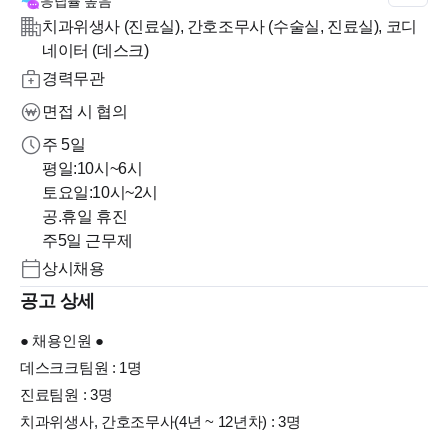
응답률
높음
치과위생사 (진료실), 간호조무사 (수술실, 진료실), 코디
네이터 (데스크)
경력무관
면접 시 협의
주 5일
평일:10시~6시
토요일:10시~2시
공.휴일 휴진
주5일 근무제
상시채용
공고 상세
● 채용인원 ●
데스크크팀원 : 1명
진료팀원 : 3명
치과위생사, 간호조무사(4년 ~ 12년차) : 3명