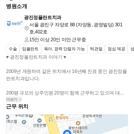
병원소개
광진정플란트치과
서울 광진구 자양로 88 (자양동, 광영빌딩)
301
호,402호
15인 이상 20인 미만
근무중
수술
임플란트
육아, 경력 단절자 가능
턱관절
점심 제공
성
☆ 2024년 6월 문화 회식(볼링)
♥ 광진정플란트치과 이야기 ♥
2009년 개원하여 같은 위치에서 16년째 진료 중인 광진정플
란트치과입니다.
200평 규모의 상주인원 20명이 함께 근무하고 있으며 대표
더보기
원장님께서는 구강외과 전문의로
근무 위치
다양한 임플란트 케이스를 경험할 수 있습니다.
2015부터 구강스캐너 트리오스를 도입해 적극적으로 사용