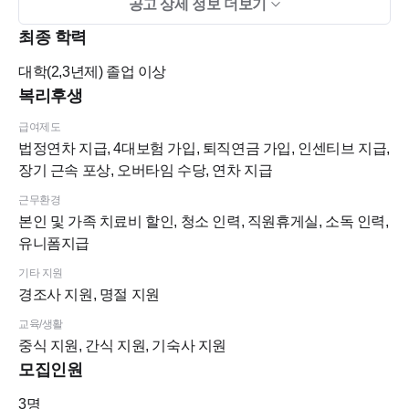
공고 상세 정보 더보기
- 유니폼 제공
최종 학력
- 소독여사님 상주 / 청소 이모님
대학(2,3년제)
졸업 이상
☆ 2024년 해외워크샵(필리핀 보홀)
복리후생
급여제도
법정연차 지급, 4대보험 가입, 퇴직연금 가입, 인센티브 지급,
장기 근속 포상, 오버타임 수당, 연차 지급
근무환경
본인 및 가족 치료비 할인, 청소 인력, 직원휴게실, 소독 인력,
유니폼지급
기타 지원
경조사 지원, 명절 지원
교육/생활
중식 지원, 간식 지원, 기숙사 지원
모집인원
3
명