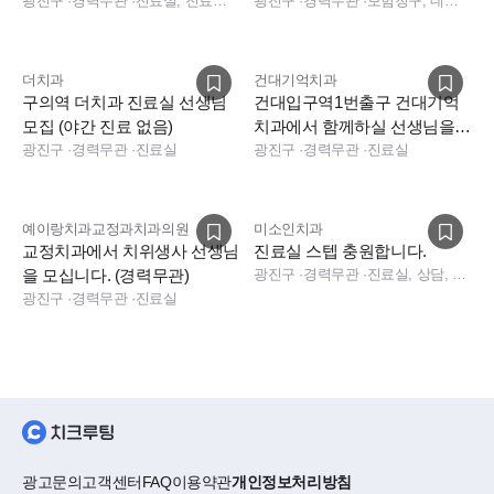
광진구
·
경력무관
·
진료실, 진료팀장, 상담, 데스크
진료실 선생님 구합니다!
광진구
·
경력무관
·
보험청구, 데스크, 진료팀장, 진료실, 상담, 실장, 총괄실장
더치과
건대기억치과
구의역 더치과 진료실 선생님
건대입구역1번출구 건대기억
모집 (야간 진료 없음)
치과에서 함께하실 선생님을
광진구
·
경력무관
·
진료실
모십니다(저년차환영,연차별최
광진구
·
경력무관
·
진료실
고대우)
예이랑치과교정과치과의원
미소인치과
교정치과에서 치위생사 선생님
진료실 스텝 충원합니다.
을 모십니다. (경력무관)
광진구
·
경력무관
·
진료실, 상담, 데스크, 진료실, 상담, 데스크
광진구
·
경력무관
·
진료실
광고문의
고객센터
FAQ
이용약관
개인정보처리방침