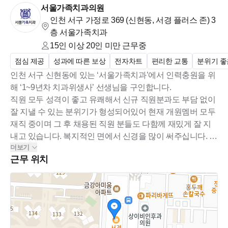
서울가족치과의원
인천 서구 가정로 369 (신현동, 서경 플러스 존)
3
대표원장님은 서울대학교를 졸업하고 서울대치과병원 보철과
층 서울가족치과
에서 수련 받은 전문의로 현재는 서울대학교 치과병원에서 외
15인 이상 20인 미만
근무중
래교수로 강의하고 계십니다. 모든 직원들이 행복하게 일할 수
점심 제공
성과에 따른 보상
전자차트
편리한 교통
분위기 좋
있고 직원 본인이 일하는 치과를 자랑스럽게 이야기 할 수 있는
인천 서구 신현동에 있는 ‘서울가족치과’에서 인력충원을 위
진료를 하는 높은 퀄리티의 치과를 만들어 성실하고 책임감 있
해 ‘1~9년차 치과위생사’ 선생님을 구인합니다.
는 분과 함께 오래 일할 수 있는 치과를 만들고자 하십니다. 올
직원 모두 성격이 좋고 유쾌해서 신규 직원분과도 부담 없이
바르고 정직한 진료를 하는 서울가족치과에서 좋은 마음으로
잘 지낼 수 있는 분위기가 형성되어있어 현재 개원멤버 모두
성장해 갈 선생님 지원바랍니다..
재직 중이며 그 후 채용된 직원 분들도 다함께 재밌게 잘 지
내고 있습니다. 복지적인 면에서 신경을 많이 써주십니다. 오
더보기
버타임 분 단위 측정해 초과근무수당 지급해 주시는 것(가능
근무 위치
하면 오버타임 안하려고 함)은 물론 명절 및 생일 상여금과
정성 가득한 선물로 마음을 표현해주십니다. 또한 매주 월요
일, 목요일에는 직원들을 위해 원하는 카페 원하는 메뉴로 음
료 제공 뿐만 아니라 냉장고가 터질 만큼 간식도 많이 준비해
주십니다. 또한 항상 직원들의 목소리에 귀 기울이며 상호 존
중하는 분위기의 병원입니다.