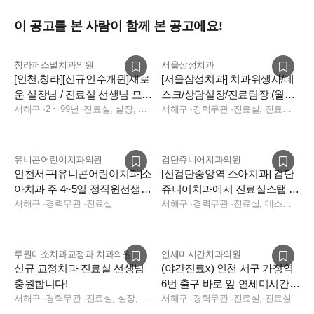
이 공고를 본 사람이 함께 본 공고에요!
청라퍼스널치과의원
서울삼성치과
[인천,청라][신규인수개원]새로
[서울삼성치과] 치과위생사/데
운 실장님 / 진료실 선생님 모집
스크/상담실장/진료팀장 (월세
합니다.
서해구
·
2 ~ 99년
·
진료실, 실장, 상담, 보험청구, 데스크, 진료팀장
지원/개별인센/입사축하금100)
서해구
·
경력무관
·
진료실, 진료팀장, 데스크, 보험청구, 상담, 실장, 수술실, 진료실, 데스크, 보험청구, 상담, 데스크, 상담, 전화응대(CS), 보험청구, 기타
유니콘어린이치과의원
검단쥬니어치과의원
인천서구[유니콘어린이치과]소
[신검단중앙역 소아치과] 검단
아치과 주 4~5일 정직원선생님
쥬니어치과에서 진료실스탭 선
모십니다.
서해구
·
경력무관
·
진료실
생님 채용합니다
서해구
·
경력무관
·
진료실, 데스크, 보험청구, 상담, 진료실, 데스크, 보험청구, 상담
루원미소치과교정과 치과의원
연세미시간치과의원
신규 교정치과 진료실 선생님
(야간진료x) 인천 서구 가정역
충원합니다!
6번 출구 바로 앞 연세미시간치
서해구
·
경력무관
·
진료실, 실장, 총괄실장, 상담, 보험청구, 데스크, 진료팀장, 경영지원
과 진료실 스탭 충원합니다
서해구
·
경력무관
·
진료실, 진료실