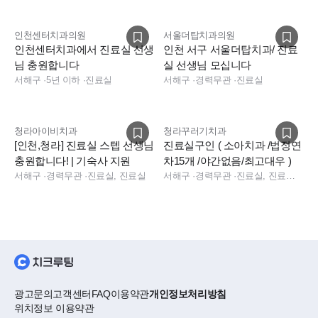
인천센터치과의원
서울더탑치과의원
인천센터치과에서 진료실 선생
인천 서구 서울더탑치과/ 진료
님 충원합니다
실 선생님 모십니다
서해구
·
5년 이하
·
진료실
서해구
·
경력무관
·
진료실
청라아이비치과
청라꾸러기치과
[인천,청라] 진료실 스텝 선생님
진료실구인 ( 소아치과 /법정연
충원합니다! | 기숙사 지원
차15개 /야간없음/최고대우 )
서해구
·
경력무관
·
진료실, 진료실
서해구
·
경력무관
·
진료실, 진료실, 진료팀장, 실장, 데스크
광고문의
고객센터
FAQ
이용약관
개인정보처리방침
위치정보 이용약관