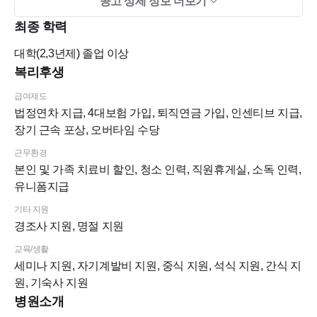
공고 상세 정보 더보기
- 직원실 구비 (온돌방), 개인 신발장 및 사물함
최종 학력
- 소독실, 청소여사님 상주
- 점심, 저녁 식대 제공
대학(2,3년제)
졸업 이상
- 간식지원 (원하는 간식 무한제공)
복리후생
- 직원 본인 및 가족 진료 할인 혜택
급여제도
- 유니폼, 신발, 명찰 제공
법정연차 지급, 4대보험 가입, 퇴직연금 가입, 인센티브 지급,
- 자기계발비 (세미나비) 지원
장기 근속 포상, 오버타임 수당
- 회식비 지원
근무환경
- 기숙사 월세 지원
본인 및 가족 치료비 할인, 청소 인력, 직원휴게실, 소독 인력,
5 지원방법
유니폼지급
- 이력서 : 사진 첨부 (희망 연봉 기재해주세요)
기타 지원
- 자기소개서 (간단하게 작성해주셔도 됩니다)
경조사 지원, 명절 지원
- 합격 시 면허증, 등본 사본
교육/생활
6 위치
세미나 지원, 자기계발비 지원, 중식 지원, 석식 지원, 간식 지
- 인천 서구 가정로 369 (서경백화점 3층)
원, 기숙사 지원
- 인천 2호선 가정중앙시장역에서 도보로 약 5분거리 (350m)
병원소개