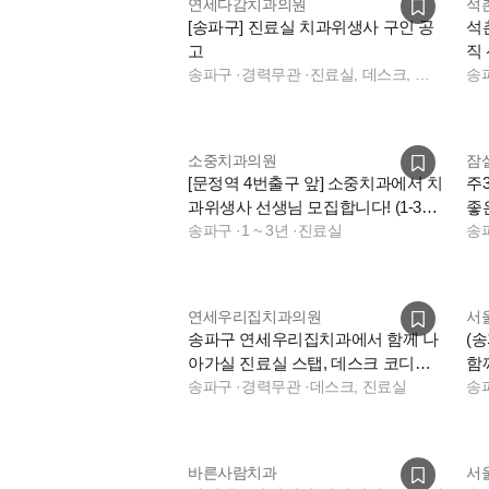
연세다감치과의원
석
[송파구] 진료실 치과위생사 구인 공
석
고
직
송파구
·
경력무관
·
진료실, 데스크, 보험청구, 수술실
송
소중치과의원
잠
[문정역 4번출구 앞] 소중치과에서 치
주
과위생사 선생님 모집합니다! (1-3년
좋
차)
송파구
·
1 ~ 3년
·
진료실
니
송
연세우리집치과의원
서
송파구 연세우리집치과에서 함께 나
(
아가실 진료실 스탭, 데스크 코디네
함
이터 구인 합니다.
송파구
·
경력무관
·
데스크, 진료실
다
송
바른사람치과
서