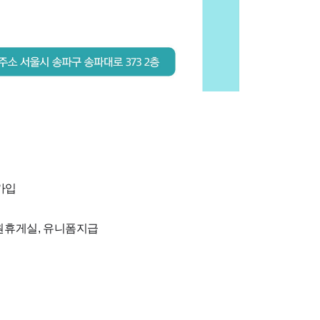
가입
직원휴게실, 유니폼지급