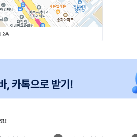
 2층
요!