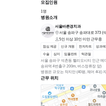
모집인원
1
명
병원소개
서울바른경치과
서울 송파구 송파대로 373 (
5인 이상 10인 미만
근무중
점심 제공
신규 개원
전자차트
성과에
수술
심미
임플란트
턱관절
서울 송파구 석촌동 헬리오시티 인근 메
송파역 4번출구 200m, 버스정류장 앞)
근무 위치