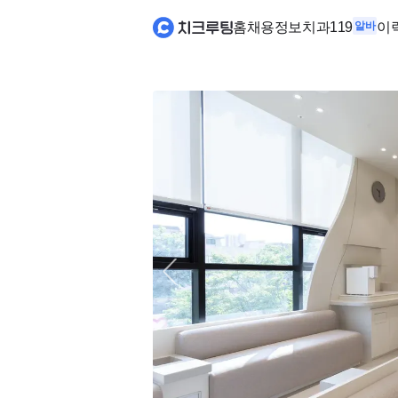
홈
채용정보
치과119
알바
이