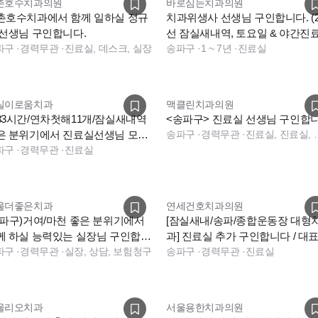
촌호수치과의원
바로심는치과의원
촌호수치과에서 함께 일하실 정규
치과위생사 선생님 구인합니다. (
 선생님 구인합니다.
선 잠실새내역, 토요일 & 야간진
파구
·
경력무관
·
진료실, 데스크, 실장
없음)
송파구
·
1 ~ 7년
·
진료실
실이로움치과
맥클린치과의원
33시간/연차첫해11개/잠실새내역
<송파구> 진료실 선생님 구인합
은 분위기에서 진료실선생님 모십
송파구
·
경력무관
·
진료실, 진료실, 소독실, 데
다
파구
·
경력무관
·
진료실
울더좋은치과
연세건호치과의원
송파구)거여/마천 좋은 분위기에서
[잠실새내/송파/종합운동장 대형
께 하실 능력있는 실장님 구인합니
과] 진료실 추가 구인합니다 / 대
파구
·
경력무관
·
실장, 상담, 보험청구
장 2인 진료
송파구
·
경력무관
·
진료실
울리오치과
서울용한치과의원