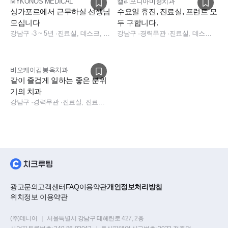
MYKONOS MEDICAL
캘리포니아미형치과
싱가포르에서 근무하실 선생님
수요일 휴진, 진료실, 프런트 모
모십니다
두 구합니다.
강남구
·
3 ~ 5년
·
진료실, 데스크, 상담, 경영지원, 진료실, 데스크, 상담, 데스크, 상담, 기타, 원내기공사, 치과 경영지원
강남구
·
경력무관
·
진료실, 데스크, 사무직, 경영지원, 진료실, 데스크, 데스크, 전화응대(CS), 기타, 기타 직무, 치과 사무직, 치과 경영지원, 연구원, 기타
비오케이김봉옥치과
같이 즐겁게 일하는 좋은 분위
기의 치과
강남구
·
경력무관
·
진료실, 진료실, 원내기공사
광고문의
고객센터
FAQ
이용약관
개인정보처리방침
위치정보 이용약관
(주)데니어
|
서울특별시 강남구 테헤란로 427, 2층