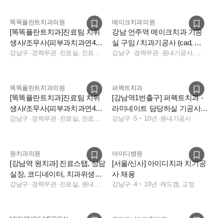
똑똑플란트치과의원
메이크치과의원
[똑똑플란트치과]진료팀 치위
강남 언주역 메이크치과 기공
생사/조무사(피부과치과연400/
실 구임 / 치과기공사 (cad, 라
입사지원금200/1인기숙사)
강남구
·
경력무관
·
진료실, 진료팀장, 수술실, 덴쳐
미네이트 가능하신분)
강남구
·
경력무관
·
원내기공사, 기타, 크라운, 포세린, 캐드캠, 기공실장
똑똑플란트치과의원
퍼펙트치과
[똑똑플란트치과]진료팀 치위
[강남역1번출구] 퍼펙트치과 -
생사/조무사(피부과치과연400/
라미네이트 담당하실 기공사
입사지원금200/1인기숙사)
강남구
·
경력무관
·
진료실, 진료팀장, 수술실, 덴쳐
선생님 구인합니다.
강남구
·
5 ~ 10년
·
원내기공사
원치과의원
아이디병원
[강남역 원치과] 진료스탭, 상담
[서울/신사] 아이디치과 치기공
실장, 코디네이터, 치과위생사,
사 채용
치과기공사 구인
강남구
·
경력무관
·
진료실, 원내기공사, 진료실, 데스크
강남구
·
4 ~ 10년
·
캐드캠, 교정