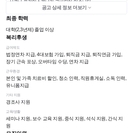
시로나 프라임스캐너가 구비되어 있습니다
공고 상세 정보 더보기
최종 학력
대학(2,3년제)
졸업 이상
원장님을 비롯한 퍼펙트치과의 가족들은 열렬한 환영의 준
복리후생
비가 되어있으니 주저마시고 지원 부탁드려요^^
급여제도
법정연차 지급, 4대보험 가입, 퇴직금 지급, 퇴직연금 가입,
장기 근속 포상, 오버타임 수당, 연차 지급
근무환경
본인 및 가족 치료비 할인, 청소 인력, 직원휴게실, 소독 인력,
유니폼지급
기타 지원
경조사 지원
교육/생활
세미나 지원, 보수 교육 지원, 중식 지원, 석식 지원, 간식 지
원