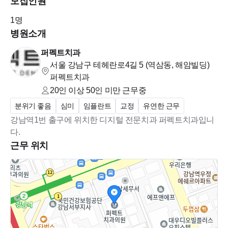
모집인원
1
명
병원소개
퍼펙트치과
서울 강남구 테헤란로4길 5 (역삼동, 해암빌딩)
퍼펙트치과
20인 이상 50인 미만
근무중
분위기 좋음
심미
임플란트
교정
유연한 근무
강남역1번 출구에 위치한 디지털 전문치과 퍼펙트치과입니
다.
근무 위치