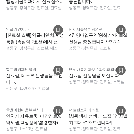
행당서울치과에서 진료실스탭
충원합니다.
을 모십니다(야간진료없음,주5
성동구
·
경력무관
·
진료실, 진료실
성동구
·
경력무관
·
진료실, 진료팀장, 실장, 진료실
일)
임플라인치과
연세서울숲치과의원
[진료실 스텝] 임플라인치과 성
<한양대입구역/왕십리>진료실
동점 (뚝섬역 2호선)에서 선생
선생님 충원합니다 / 주 3-4일
님을 구인합니다.
성동구
·
경력무관
·
진료실, 데스크, 보험청구, 진료실
근무 / 야간진료 없음
성동구
·
경력무관
·
진료실
학교법인제인병원
연세바롬치과보존과치과의원
진료실, 데스크 선생님을 모십
진료실 선생님을 모십니다
니다.
성동구
·
경력무관
·
진료실, 소독실
성동구
·
15년 이하
·
진료실
국윤아한마음부부치과
더밸런스치과의원
연차가 자유로움 ,야간진료X,
[치위생사 선생님 모집! '연차별
역세권,교정정직원(경험자).알
최고대우' 해드립니다!]
바구함((1~4일도 가능)
성동구
·
1 ~ 10년
·
진료실
성동구
·
경력무관
·
진료실, 진료팀장, 데스크, 보험청구, 상담