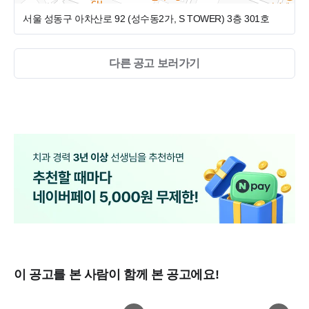
- 간식 및 음료수 지급(요즘 뜨는 핫 플레이스 성수역~ 맛집 많아
서울 성동구 아차산로 92 (성수동2가, S TOWER)
3층 301호
요^^v)
- 직원 및 가족 진료비 할인
다른 공고 보러가기
- 세미나 비용 보조
- 오버타임 거의 없음(원장님이 오버타임 자체를 싫어하는 편입
니다)
■지원방법■
치크루팅 지원 바랍니다.
지원시 "서울스마트치과 / 진료실 스텝 지원" 꼭 메모해주세요
이메일 주소 sarm2021@naver.com
이력서 확인후 개별 연락드리겠습니다~
이 공고를 본 사람이 함께 본 공고에요!
■병원위치■