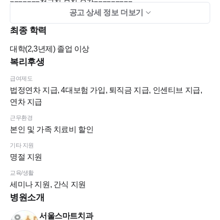
=======정규직 모집 요강=========
공고 상세 정보 더보기
■모집인원■
최종 학력
대학(2,3년제)
졸업 이상
진료실 스텝 1명
복리후생
(치위생사 / 신입, 경력)
급여제도
법정연차 지급, 4대보험 가입, 퇴직금 지급, 인센티브 지급,
전 직원 모두 치과위생사로 근무 중입니다.
연차 지급
■근로조건■ - 주37시간 내외 근무
근무환경
본인 및 가족 치료비 할인
★연차 13일 + @ 기타오프 제공
기타 지원
명절 지원
★주5일근무★
교육/생활
월.수.목.금 : 오전 10시 ~오후 7시
세미나 지원, 간식 지원
화 요 일 : 오전 10시 ~오후 9시
병원소개
점 심 시 간 : 오후 1~2시
서울스마트치과