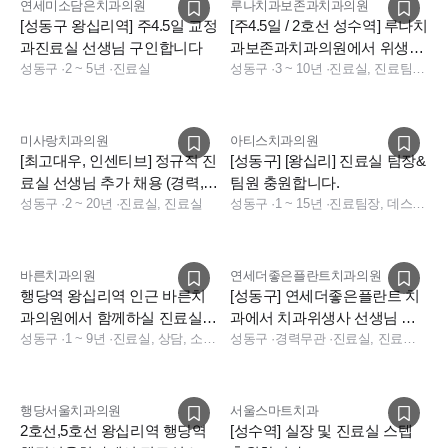
연세미소담은치과의원
루나치과보존과치과의원
[성동구 왕십리역] 주4.5일 교정
[주4.5일 / 2호선 성수역] 루나치
서울 성동구 성수동2가
과진료실 선생님 구인합니다
과보존과치과의원에서 위생사
성수역 4번 출구 바로 앞
성동구
·
2 ~ 5년
·
진료실
선생님 충원합니다
성동구
·
3 ~ 10년
·
진료실, 진료팀장, 데스크, 보험청구, 상담
미사랑치과의원
아티스치과의원
[최고대우, 인센티브] 정규직 진
[성동구] [왕십리] 진료실 팀장&
료실 선생님 추가 채용 (경력,
팀원 충원합니다.
신입)
성동구
·
2 ~ 20년
·
진료실, 진료실
성동구
·
1 ~ 15년
·
진료팀장, 데스크, 보험청구, 상담, 진료실
바른치과의원
연세더좋은플란트치과의원
행당역 왕십리역 인근 바른치
[성동구] 연세더좋은플란트 치
과의원에서 함께하실 진료실
과에서 치과위생사 선생님 모
선생님 모십니다.
성동구
·
1 ~ 9년
·
진료실, 상담, 소독실, 수술실, 데스크
집합니다
성동구
·
경력무관
·
진료실, 진료팀장, 데스크
행당서울치과의원
서울스마트치과
2호선,5호선 왕십리역 행당역
[성수역] 실장 및 진료실 스텝