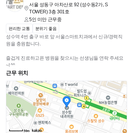
토 요 일 : 오전 10시 ~오후 2시
서울 성동구 아차산로 92 (성수동2가, S
TOWER)
3층 301호
■연봉조건■
5인 미만
근무중
편리한 교통
분위기 좋음
- 주5일 근무에 따라 면접 후 협의 결정
성수역 4번 출구 바로 앞 서울스마트치과에서 신규/경력직
- 확실한 급여보상시스템 : 목표 달성 인센티브(달성시 개인당
원을 충원합니다.
지급!!!), 전체 인센티브
즐겁게 진료하고픈 병원을 찾으시는 선생님들 연락 주세요
■복리후생■
~! ^^
근무 위치
- 별도 연차 제공(공휴일 외) 및 협의하에 연속 사용 가능
- 워라벨을 위한 자잘한 휴무일이 많음
- 토요일 주차 사용 가능 (협의하에 3일 연속 휴무도 가능합니
다.)
- 장기근속시(3년/6년/9년) 포상!!!
- 4대 보험 및 퇴직연금
- 명절 상여금
50m