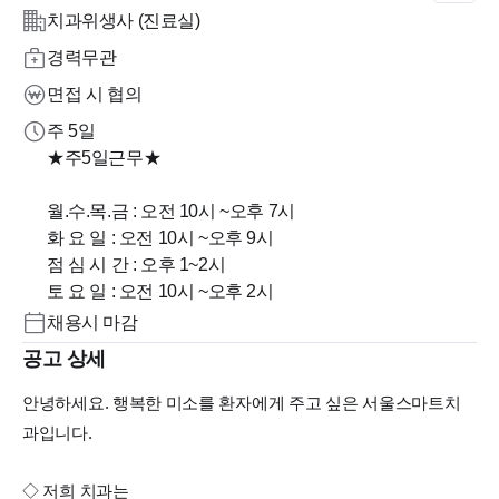
치과위생사 (진료실)
경력무관
면접 시 협의
주 5일
★주5일근무★
월.수.목.금 : 오전 10시 ~오후 7시
화 요 일 : 오전 10시 ~오후 9시
점 심 시 간 : 오후 1~2시
채용시 마감
공고 상세
안녕하세요. 행복한 미소를 환자에게 주고 싶은 서울스마트치
과입니다.
◇ 저희 치과는